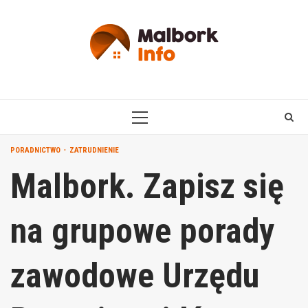
Skip
to
content
PRIMARY
MENU
PORADNICTWO
ZATRUDNIENIE
Malbork. Zapisz się
na grupowe porady
zawodowe Urzędu