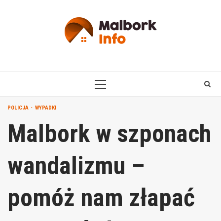
Skip
to
content
PRIMARY
MENU
POLICJA
WYPADKI
Malbork w szponach
wandalizmu –
pomóż nam złapać