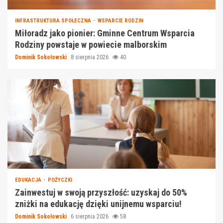
INFRASTRUKTURA SPOŁECZNA
WSPARCIE RODZIN
Miłoradz jako pionier: Gminne Centrum Wsparcia
Rodziny powstaje w powiecie malborskim
Dominik Sokołowski
8 sierpnia 2026
40
EDUKACJA
POŻYCZKI
Zainwestuj w swoją przyszłość: uzyskaj do 50%
zniżki na edukację dzięki unijnemu wsparciu!
Dominik Sokołowski
6 sierpnia 2026
58