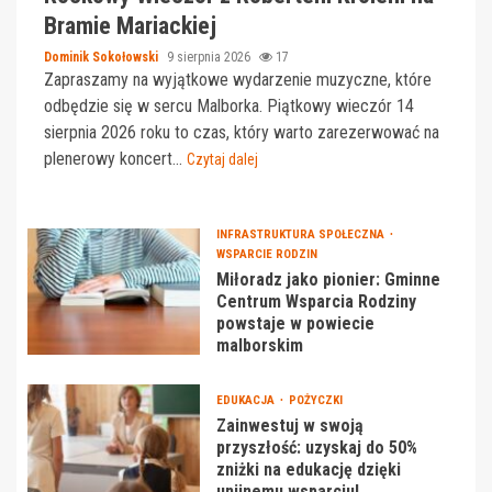
Bramie Mariackiej
Dominik Sokołowski
9 sierpnia 2026
17
Zapraszamy na wyjątkowe wydarzenie muzyczne, które
odbędzie się w sercu Malborka. Piątkowy wieczór 14
sierpnia 2026 roku to czas, który warto zarezerwować na
plenerowy koncert...
Czytaj dalej
INFRASTRUKTURA SPOŁECZNA
WSPARCIE RODZIN
Miłoradz jako pionier: Gminne
Centrum Wsparcia Rodziny
powstaje w powiecie
malborskim
EDUKACJA
POŻYCZKI
Zainwestuj w swoją
przyszłość: uzyskaj do 50%
zniżki na edukację dzięki
unijnemu wsparciu!