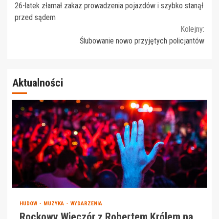
26-latek złamał zakaz prowadzenia pojazdów i szybko stanął
Reading
przed sądem
Kolejny:
Ślubowanie nowo przyjętych policjantów
Aktualności
HUDOW
MUZYKA
WYDARZENIA
Rockowy Wieczór z Robertem Królem na