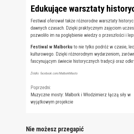
Edukujące warsztaty history
Festiwal oferował także różnorodne warsztaty historyc
dawnych czasach. Dzięki praktycznym zajęciom uczestni
pozwoliło im na pogłębienie wiedzy o przeszłości i le
Festiwal w Malborku
to nie tylko podróż w czasie, l
kulturowego. Dzięki różnorodnym wydarzeniom, zarówno
fascynującym świecie historycznych tradycji oraz odk
Źródło: facebook.com/MalborkMiasto
Continue
Poprzedni:
Muzyczne mosty: Malbork i Włodzimierz łączą siły w
Reading
wyjątkowym projekcie
Nie możesz przegapić