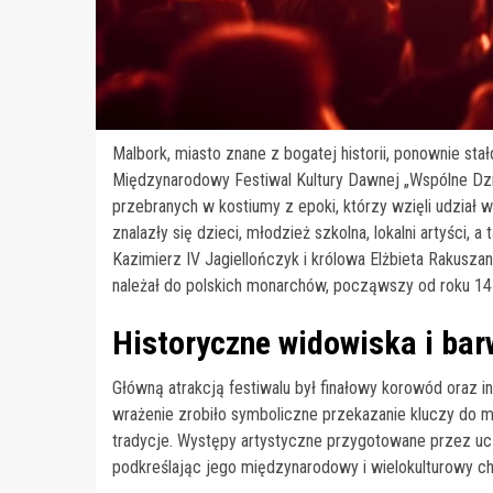
Malbork, miasto znane z bogatej historii, ponownie sta
Międzynarodowy Festiwal Kultury Dawnej „Wspólne Dzie
przebranych w kostiumy z epoki, którzy wzięli udział
znalazły się dzieci, młodzież szkolna, lokalni artyści, 
Kazimierz IV Jagiellończyk i królowa Elżbieta Rakusza
należał do polskich monarchów, począwszy od roku 14
Historyczne widowiska i bar
Główną atrakcją festiwalu był finałowy korowód oraz 
wrażenie zrobiło symboliczne przekazanie kluczy do 
tradycje. Występy artystyczne przygotowane przez uc
podkreślając jego międzynarodowy i wielokulturowy ch