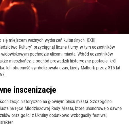
ło się miejscem ważnych wydarzeń kulturalnych. XXIII
dzictwo Kultury” przyciągnął liczne tłumy, w tym uczestników
 w widowiskowym pochodzie ulicami miasta. Wśród uczestników
a także mieszkańcy, a pochód prowadzili historyczne postacie: król
nka. Ich obecność symbolizowała czas, kiedy Malbork przez 315 lat
57.
wne inscenizacje
inscenizacje historyczne na głównym placu miasta. Szczególne
miasta na ręce Młodzieżowej Rady Miasta, które uhonorowało dawne
zniów oraz gości z Ukrainy dodatkowo wzbogaciły festiwal,
arakter.