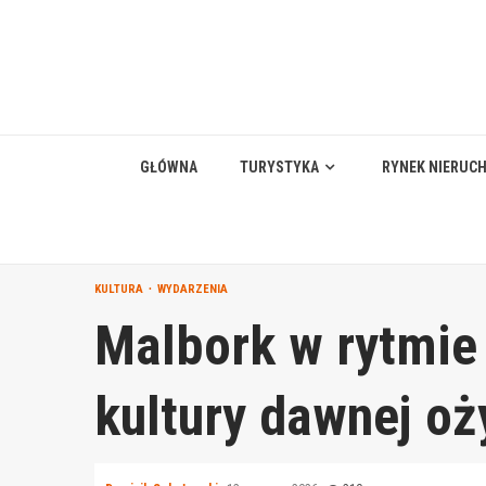
Skip
to
content
GŁÓWNA
TURYSTYKA
RYNEK NIERUC
KULTURA
WYDARZENIA
Malbork w rytmie h
kultury dawnej oż