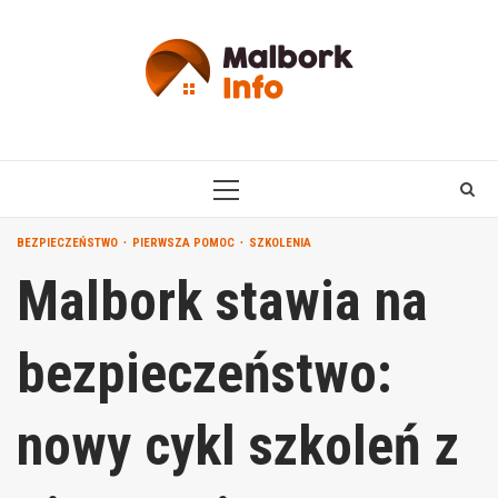
Skip
to
content
PRIMARY
MENU
BEZPIECZEŃSTWO
PIERWSZA POMOC
SZKOLENIA
Malbork stawia na
bezpieczeństwo:
nowy cykl szkoleń z