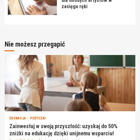
dla młodych artystów w
zasięgu ręki
Nie możesz przegapić
EDUKACJA
POŻYCZKI
Zainwestuj w swoją przyszłość: uzyskaj do 50%
zniżki na edukację dzięki unijnemu wsparciu!