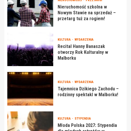
NIERUCHOMOŚCI
PRZETARGI
Nieruchomość szkolna w
Nowym Stawie na sprzedaż –
przetarg tuż za rogiem!
KULTURA
WYDARZENIA
Recital Hanny Banaszak
otworzy Rok Kulturalny w
Malborku
KULTURA
WYDARZENIA
Tajemnica Dzikiego Zachodu –
rodzinny spektakl w Malborku!
KULTURA
STYPENDIA
Młoda Polska 2027: Stypendia