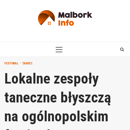
Skip
to
content
PRIMARY
MENU
FESTIWAL
TANIEC
Lokalne zespoły
taneczne błyszczą
na ogólnopolskim