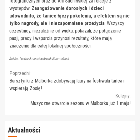
fotograficznych oraz do Ani Suchińskiej za relacje z
występów.
Zaangażowanie dorosłych i dzieci
udowodniło, że taniec łączy pokolenia, a efektem są nie
tylko nagrody, ale i niezapomniane przeżycia
. Wszyscy
uczestnicy, niezależnie od wieku, pokazali, że połączenie
pasji, pracy i wsparcia przynosi rezultaty, które mają
znaczenie dla całej lokalnej społeczności.
Źródło: facebook.com/centrumkulturymalbork
Continue
Poprzedni:
Bursztynki z Malborka zdobywają laury na festiwalu tańca i
Reading
wspierają Zosię!
Kolejny:
Muzyczne otwarcie sezonu w Malborku już 1 maja!
Aktualności