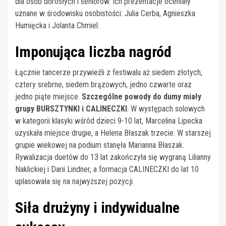
dla osób dorosłych i seniorów. Ich prezentacje oceniały
uznane w środowisku osobistości: Julia Cerba, Agnieszka
Humięcka i Jolanta Chmiel.
Imponująca liczba nagród
Łącznie tancerze przywieźli z festiwalu aż siedem złotych,
cztery srebrne, siedem brązowych, jedno czwarte oraz
jedno piąte miejsce.
Szczególne powody do dumy miały
grupy BURSZTYNKI i CALINECZKI
. W występach solowych
w kategorii klasyki wśród dzieci 9-10 lat, Marcelina Lipecka
uzyskała miejsce drugie, a Helena Błaszak trzecie. W starszej
grupie wiekowej na podium stanęła Marianna Błaszak.
Rywalizacja duetów do 13 lat zakończyła się wygraną Lilianny
Naklickiej i Darii Lindner, a formacja CALINECZKI do lat 10
uplasowała się na najwyższej pozycji.
Siła drużyny i indywidualne