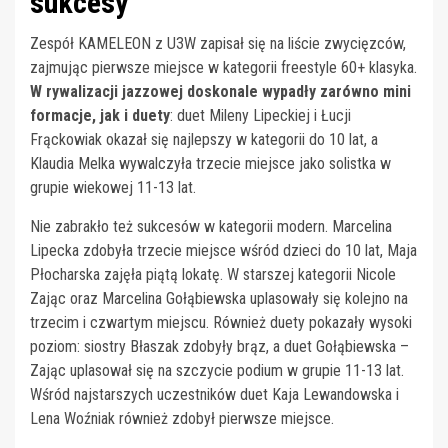
sukcesy
Zespół KAMELEON z U3W zapisał się na liście zwycięzców,
zajmując pierwsze miejsce w kategorii freestyle 60+ klasyka.
W rywalizacji jazzowej doskonale wypadły zarówno mini
formacje, jak i duety
: duet Mileny Lipeckiej i Łucji
Frąckowiak okazał się najlepszy w kategorii do 10 lat, a
Klaudia Melka wywalczyła trzecie miejsce jako solistka w
grupie wiekowej 11-13 lat.
Nie zabrakło też sukcesów w kategorii modern. Marcelina
Lipecka zdobyła trzecie miejsce wśród dzieci do 10 lat, Maja
Płocharska zajęła piątą lokatę. W starszej kategorii Nicole
Zając oraz Marcelina Gołąbiewska uplasowały się kolejno na
trzecim i czwartym miejscu. Również duety pokazały wysoki
poziom: siostry Błaszak zdobyły brąz, a duet Gołąbiewska –
Zając uplasował się na szczycie podium w grupie 11-13 lat.
Wśród najstarszych uczestników duet Kaja Lewandowska i
Lena Woźniak również zdobył pierwsze miejsce.