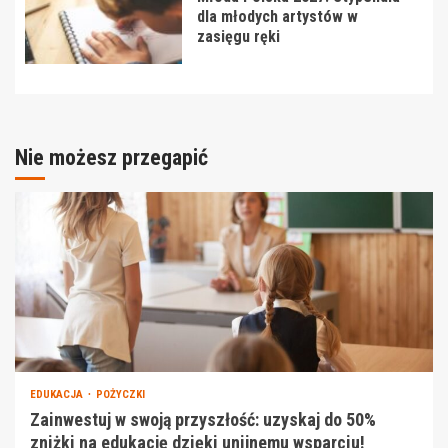
dla młodych artystów w
zasięgu ręki
Nie możesz przegapić
EDUKACJA
POŻYCZKI
Zainwestuj w swoją przyszłość: uzyskaj do 50%
zniżki na edukację dzięki unijnemu wsparciu!