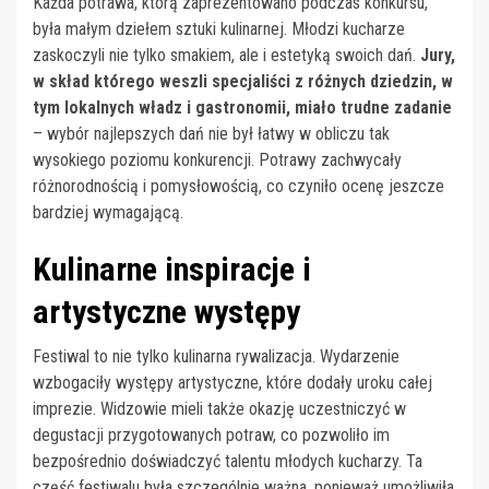
Każda potrawa, którą zaprezentowano podczas konkursu,
była małym dziełem sztuki kulinarnej. Młodzi kucharze
zaskoczyli nie tylko smakiem, ale i estetyką swoich dań.
Jury,
w skład którego weszli specjaliści z różnych dziedzin, w
tym lokalnych władz i gastronomii, miało trudne zadanie
– wybór najlepszych dań nie był łatwy w obliczu tak
wysokiego poziomu konkurencji. Potrawy zachwycały
różnorodnością i pomysłowością, co czyniło ocenę jeszcze
bardziej wymagającą.
Kulinarne inspiracje i
artystyczne występy
Festiwal to nie tylko kulinarna rywalizacja. Wydarzenie
wzbogaciły występy artystyczne, które dodały uroku całej
imprezie. Widzowie mieli także okazję uczestniczyć w
degustacji przygotowanych potraw, co pozwoliło im
bezpośrednio doświadczyć talentu młodych kucharzy. Ta
część festiwalu była szczególnie ważna, ponieważ umożliwiła