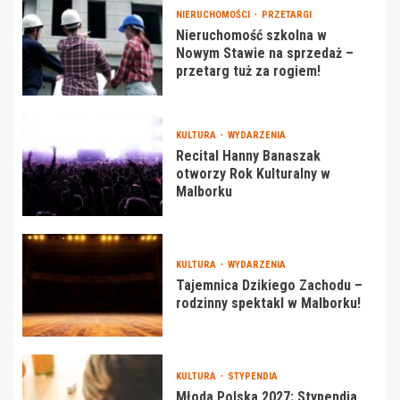
NIERUCHOMOŚCI
PRZETARGI
Nieruchomość szkolna w
Nowym Stawie na sprzedaż –
przetarg tuż za rogiem!
KULTURA
WYDARZENIA
Recital Hanny Banaszak
otworzy Rok Kulturalny w
Malborku
KULTURA
WYDARZENIA
Tajemnica Dzikiego Zachodu –
rodzinny spektakl w Malborku!
KULTURA
STYPENDIA
Młoda Polska 2027: Stypendia