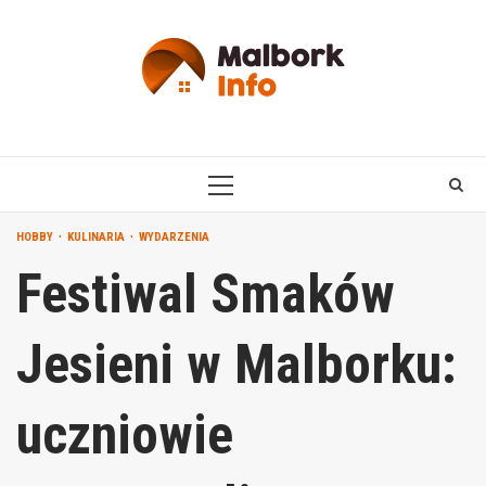
Skip
to
content
PRIMARY
MENU
HOBBY
KULINARIA
WYDARZENIA
Festiwal Smaków
Jesieni w Malborku:
uczniowie