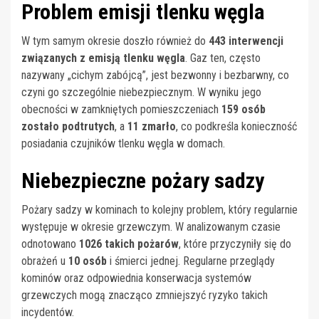
Problem emisji tlenku węgla
W tym samym okresie doszło również do
443 interwencji
związanych z emisją tlenku węgla
. Gaz ten, często
nazywany „cichym zabójcą”, jest bezwonny i bezbarwny, co
czyni go szczególnie niebezpiecznym. W wyniku jego
obecności w zamkniętych pomieszczeniach
159 osób
zostało podtrutych
, a
11 zmarło
, co podkreśla konieczność
posiadania czujników tlenku węgla w domach.
Niebezpieczne pożary sadzy
Pożary sadzy w kominach to kolejny problem, który regularnie
występuje w okresie grzewczym. W analizowanym czasie
odnotowano
1026 takich pożarów
, które przyczyniły się do
obrażeń u
10 osób
i śmierci jednej. Regularne przeglądy
kominów oraz odpowiednia konserwacja systemów
grzewczych mogą znacząco zmniejszyć ryzyko takich
incydentów.