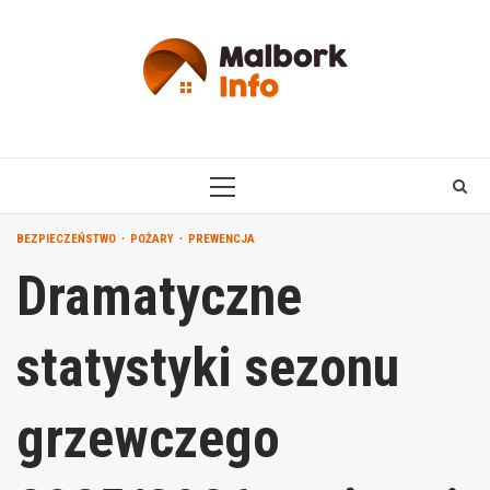
Skip
to
content
PRIMARY
MENU
BEZPIECZEŃSTWO
POŻARY
PREWENCJA
Dramatyczne
statystyki sezonu
grzewczego