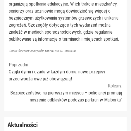
organizują spotkania edukacyjne. W ich trakcie mieszkańcy,
seniorzy oraz uczniowie mogą dowiedzieć się więcej o
bezpiecznym użytkowaniu systemów grzewczych i unikaniu
zagrożeń. Szczegóły dotyczące tych wydarzeń można
znaleźć w mediach społecznościowych, gdzie regularnie
publikowane są informacje o terminach i miejscach spotkań.
Źródło: facebook.com/profile.php?id=100069130843344
Continue
Poprzedni:
Czujki dymu i czadu w każdym domu: nowe przepisy
Reading
przeciwpożarowe już obowiązują!
Kolejny:
Bezpieczeństwo na pierwszym miejscu – policjanci promują
noszenie odblasków podczas parkrun w Malborku”
Aktualności