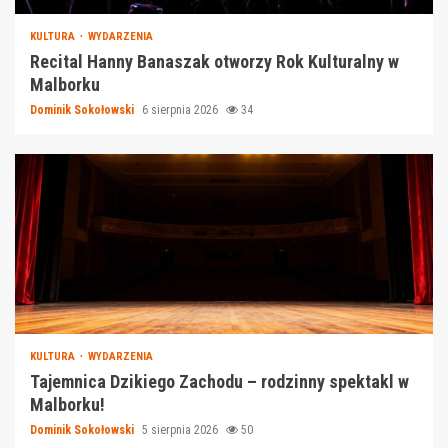
KULTURA
WYDARZENIA
Recital Hanny Banaszak otworzy Rok Kulturalny w
Malborku
Dominik Sokołowski
6 sierpnia 2026
34
KULTURA
WYDARZENIA
Tajemnica Dzikiego Zachodu – rodzinny spektakl w
Malborku!
Dominik Sokołowski
5 sierpnia 2026
50