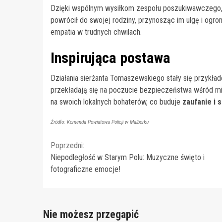
Dzięki wspólnym wysiłkom zespołu poszukiwawczego, z
powrócił do swojej rodziny, przynosząc im ulgę i ogro
empatia w trudnych chwilach.
Inspirująca postawa
Działania sierżanta Tomaszewskiego stały się przykła
przekładają się na poczucie bezpieczeństwa wśród m
na swoich lokalnych bohaterów, co buduje
zaufanie i 
Źródło: Komenda Powiatowa Policji w Malborku
Continue
Poprzedni:
Niepodległość w Starym Polu: Muzyczne święto i
Reading
fotograficzne emocje!
Nie możesz przegapić