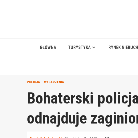
Skip
to
content
GŁÓWNA
TURYSTYKA
RYNEK NIERUC
POLICJA
WYDARZENIA
Bohaterski policj
odnajduje zaginio