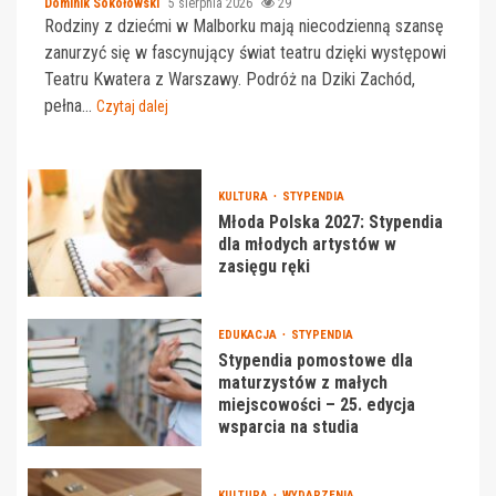
Dominik Sokołowski
5 sierpnia 2026
29
Rodziny z dziećmi w Malborku mają niecodzienną szansę
zanurzyć się w fascynujący świat teatru dzięki występowi
Teatru Kwatera z Warszawy. Podróż na Dziki Zachód,
pełna...
Czytaj dalej
KULTURA
STYPENDIA
Młoda Polska 2027: Stypendia
dla młodych artystów w
zasięgu ręki
EDUKACJA
STYPENDIA
Stypendia pomostowe dla
maturzystów z małych
miejscowości – 25. edycja
wsparcia na studia
KULTURA
WYDARZENIA