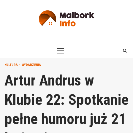
Skip
to
content
PRIMARY
MENU
KULTURA
WYDARZENIA
Artur Andrus w
Klubie 22: Spotkanie
pełne humoru już 21