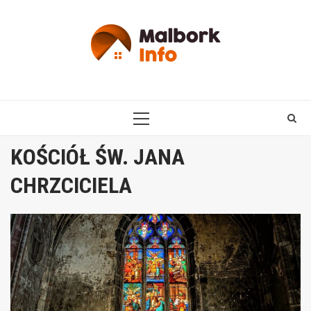
Skip
to
content
PRIMARY
MENU
KOŚCIÓŁ ŚW. JANA
CHRZCICIELA