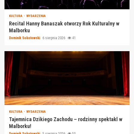
KULTURA
WYDARZENIA
Recital Hanny Banaszak otworzy Rok Kulturalny w
Malborku
Dominik Sokołowski
6 sierpnia 2026
41
KULTURA
WYDARZENIA
Tajemnica Dzikiego Zachodu – rodzinny spektakl w
Malborku!
Dominik Sokołowski
5 sierpnia 2026
53