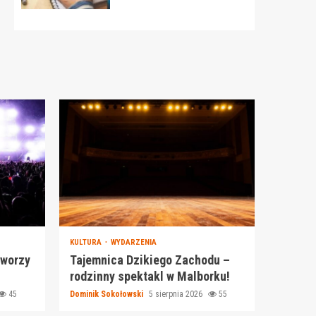
KULTURA
WYDARZENIA
tworzy
Tajemnica Dzikiego Zachodu –
rodzinny spektakl w Malborku!
45
Dominik Sokołowski
5 sierpnia 2026
55