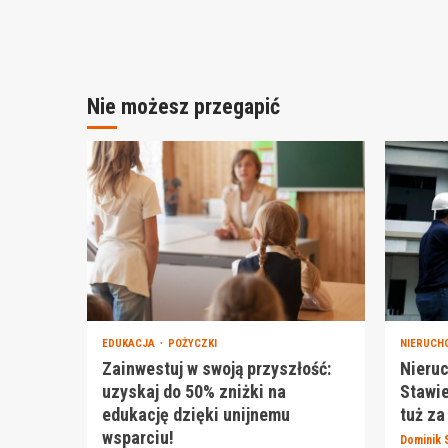
Nie możesz przegapić
EDUKACJA
POŻYCZKI
NIERUCH
Zainwestuj w swoją przyszłość:
Nieru
uzyskaj do 50% zniżki na
Stawie
edukację dzięki unijnemu
tuż za
wsparciu!
Dominik 