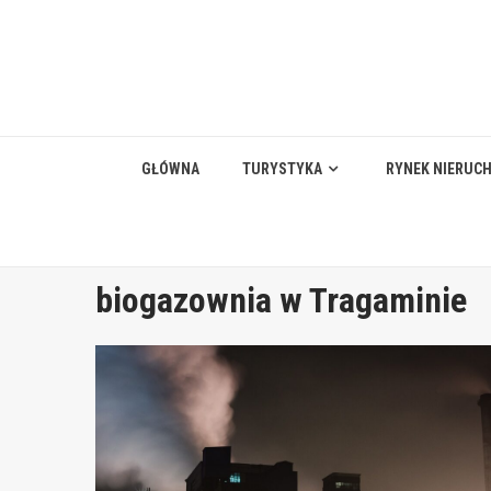
Skip
to
content
GŁÓWNA
TURYSTYKA
RYNEK NIERUC
biogazownia w Tragaminie