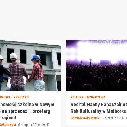
OMOŚCI
PRZETARGI
KULTURA
WYDARZENIA
chomość szkolna w Nowym
Recital Hanny Banaszak o
 na sprzedaż – przetarg
Rok Kulturalny w Malborku
 rogiem!
Dominik Sokołowski
6 sierpnia 2026
Sokołowski
6 sierpnia 2026
42